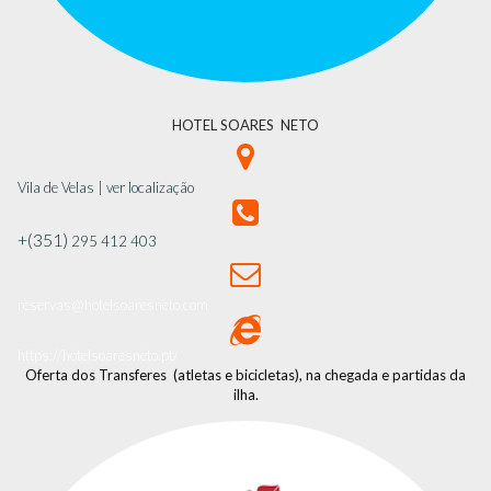
HOTEL SOARES NETO

Vila de Velas
|
ver localização

+(351)
295 412 403

reservas@hotelsoaresneto.com

https://hotelsoaresneto.pt/
Oferta dos Transferes (atletas e bicicletas), na chegada e partidas da
ilha.