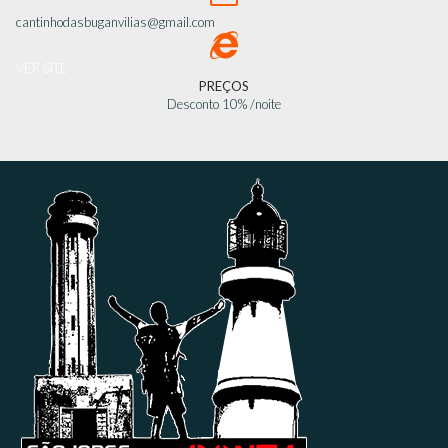
cantinhodasbuganvilias@gmail.com

VER SITE
PREÇOS
Desconto 10% /noite