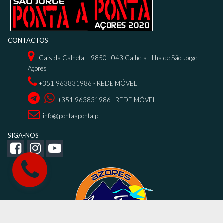
CONTACTOS

Cais da Calheta - 9850 - 043 Calheta - Ilha de São Jorge -
Açores

+351 963831986
- REDE MÓVEL


+351 963831986
- REDE MÓVEL

info@pontaaponta.pt
SIGA-NOS


